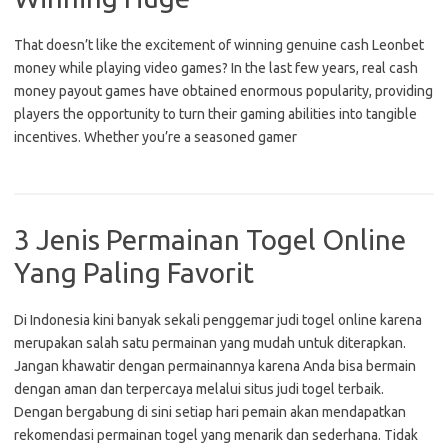
That doesn’t like the excitement of winning genuine cash Leonbet
money while playing video games? In the last few years, real cash
money payout games have obtained enormous popularity, providing
players the opportunity to turn their gaming abilities into tangible
incentives. Whether you’re a seasoned gamer
3 Jenis Permainan Togel Online
Yang Paling Favorit
Di Indonesia kini banyak sekali penggemar judi togel online karena
merupakan salah satu permainan yang mudah untuk diterapkan.
Jangan khawatir dengan permainannya karena Anda bisa bermain
dengan aman dan terpercaya melalui situs judi togel terbaik.
Dengan bergabung di sini setiap hari pemain akan mendapatkan
rekomendasi permainan togel yang menarik dan sederhana. Tidak