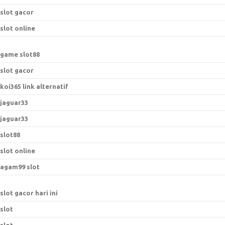
slot gacor
slot online
game slot88
slot gacor
koi365 link alternatif
jaguar33
jaguar33
slot88
slot online
agam99 slot
slot gacor hari ini
slot