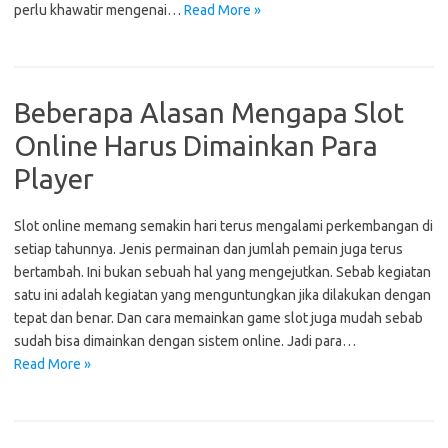
perlu khawatir mengenai…
Read More »
Beberapa Alasan Mengapa Slot
Online Harus Dimainkan Para
Player
Slot online memang semakin hari terus mengalami perkembangan di
setiap tahunnya. Jenis permainan dan jumlah pemain juga terus
bertambah. Ini bukan sebuah hal yang mengejutkan. Sebab kegiatan
satu ini adalah kegiatan yang menguntungkan jika dilakukan dengan
tepat dan benar. Dan cara memainkan game slot juga mudah sebab
sudah bisa dimainkan dengan sistem online. Jadi para…
Read More »