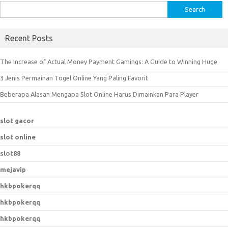
S
e
a
Recent Posts
r
c
The Increase of Actual Money Payment Gamings: A Guide to Winning Huge
h
3 Jenis Permainan Togel Online Yang Paling Favorit
f
o
Beberapa Alasan Mengapa Slot Online Harus Dimainkan Para Player
r
:
slot gacor
slot online
slot88
mejavip
hkbpokerqq
hkbpokerqq
hkbpokerqq