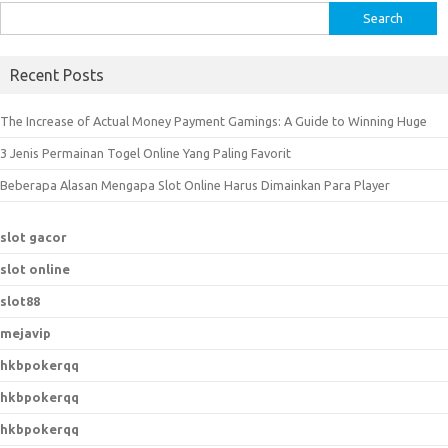
S
e
a
Recent Posts
r
c
The Increase of Actual Money Payment Gamings: A Guide to Winning Huge
h
3 Jenis Permainan Togel Online Yang Paling Favorit
f
o
Beberapa Alasan Mengapa Slot Online Harus Dimainkan Para Player
r
:
slot gacor
slot online
slot88
mejavip
hkbpokerqq
hkbpokerqq
hkbpokerqq