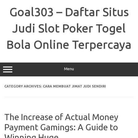
Skip
to
Goal303 – Daftar Situs
content
Judi Slot Poker Togel
Bola Online Terpercaya
Menu
CATEGORY ARCHIVES:
CARA MEMBUAT JIMAT JUDI SENDIRI
The Increase of Actual Money
Payment Gamings: A Guide to
Winning Huge