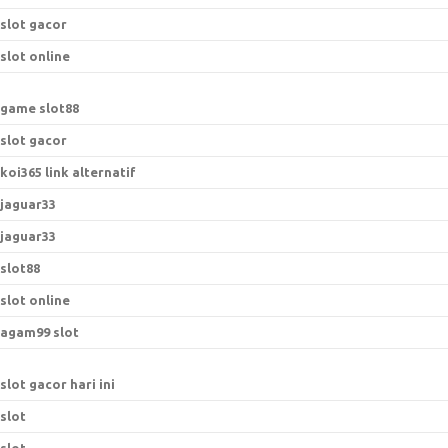
slot gacor
slot online
game slot88
slot gacor
koi365 link alternatif
jaguar33
jaguar33
slot88
slot online
agam99 slot
slot gacor hari ini
slot