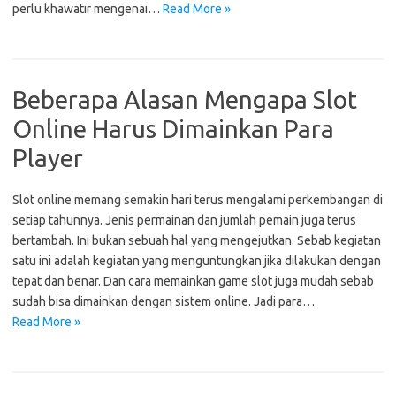
perlu khawatir mengenai…
Read More »
Beberapa Alasan Mengapa Slot
Online Harus Dimainkan Para
Player
Slot online memang semakin hari terus mengalami perkembangan di
setiap tahunnya. Jenis permainan dan jumlah pemain juga terus
bertambah. Ini bukan sebuah hal yang mengejutkan. Sebab kegiatan
satu ini adalah kegiatan yang menguntungkan jika dilakukan dengan
tepat dan benar. Dan cara memainkan game slot juga mudah sebab
sudah bisa dimainkan dengan sistem online. Jadi para…
Read More »