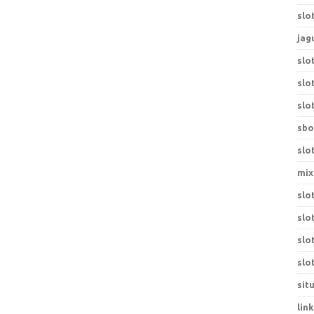
slo
jag
slo
slo
slo
sbo
slo
mix
slo
slo
slo
slo
sit
lin