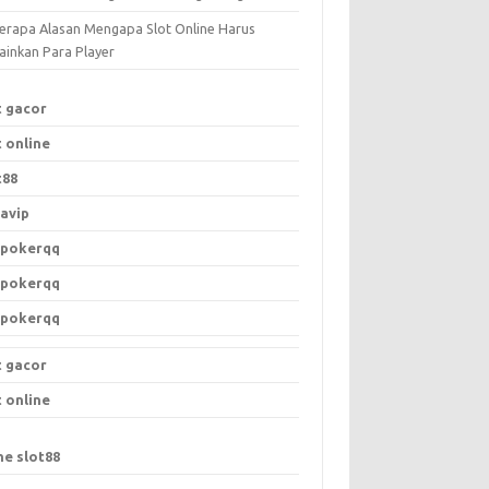
erapa Alasan Mengapa Slot Online Harus
ainkan Para Player
t gacor
t online
t88
avip
bpokerqq
bpokerqq
bpokerqq
t gacor
t online
e slot88