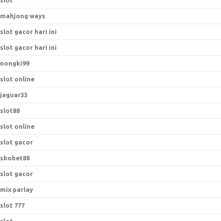
slot
mahjong ways
slot gacor hari ini
slot gacor hari ini
nongki99
slot online
jaguar33
slot88
slot online
slot gacor
sbobet88
slot gacor
mix parlay
slot 777