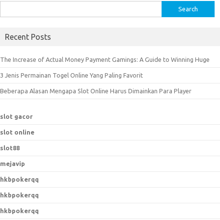
S
e
a
Recent Posts
r
c
The Increase of Actual Money Payment Gamings: A Guide to Winning Huge
h
3 Jenis Permainan Togel Online Yang Paling Favorit
f
o
Beberapa Alasan Mengapa Slot Online Harus Dimainkan Para Player
r
:
slot gacor
slot online
slot88
mejavip
hkbpokerqq
hkbpokerqq
hkbpokerqq