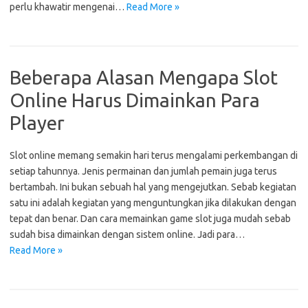
perlu khawatir mengenai…
Read More »
Beberapa Alasan Mengapa Slot
Online Harus Dimainkan Para
Player
Slot online memang semakin hari terus mengalami perkembangan di
setiap tahunnya. Jenis permainan dan jumlah pemain juga terus
bertambah. Ini bukan sebuah hal yang mengejutkan. Sebab kegiatan
satu ini adalah kegiatan yang menguntungkan jika dilakukan dengan
tepat dan benar. Dan cara memainkan game slot juga mudah sebab
sudah bisa dimainkan dengan sistem online. Jadi para…
Read More »