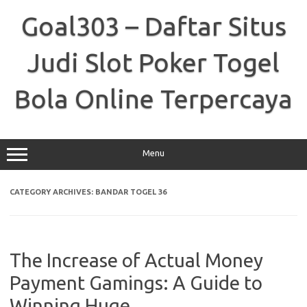
Skip
to
Goal303 – Daftar Situs
content
Judi Slot Poker Togel
Bola Online Terpercaya
Menu
CATEGORY ARCHIVES:
BANDAR TOGEL 36
The Increase of Actual Money
Payment Gamings: A Guide to
Winning Huge