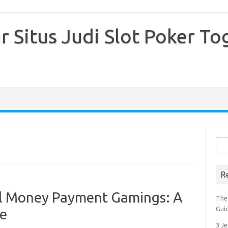
r Situs Judi Slot Poker To
Sea
for:
R
al Money Payment Gamings: A
The
Gui
ge
3 Je