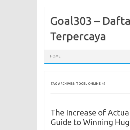
Skip
to
content
Goal303 – Dafta
Terpercaya
HOME
TAG ARCHIVES:
TOGEL ONLINE 49
The Increase of Actu
Guide to Winning Hu