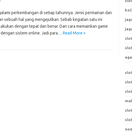
slo
koi
galami perkembangan di setiap tahunnya. Jenis permainan dan
an sebuah hal yang mengejutkan. Sebab kegiatan satu ini
jag
ilakukan dengan tepat dan benar. Dan cara memainkan game
jag
 dengan sistem online. Jadi para…
Read More »
slo
slo
aga
slo
slo
slo
mah
slo
slo
non