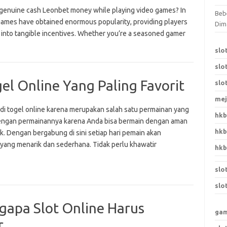
g genuine cash Leonbet money while playing video games? In
Beb
games have obtained enormous popularity, providing players
Dim
es into tangible incentives. Whether you’re a seasoned gamer
slo
slo
el Online Yang Paling Favorit
slo
mej
udi togel online karena merupakan salah satu permainan yang
hk
dengan permainannya karena Anda bisa bermain dengan aman
hk
aik. Dengan bergabung di sini setiap hari pemain akan
ang menarik dan sederhana. Tidak perlu khawatir
hk
slo
slo
apa Slot Online Harus
gam
r