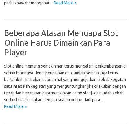
perlu khawatir mengenai…
Read More »
Beberapa Alasan Mengapa Slot
Online Harus Dimainkan Para
Player
Slot online memang semakin hari terus mengalami perkembangan di
setiap tahunnya. Jenis permainan dan jumlah pemain juga terus
bertambah. Ini bukan sebuah hal yang mengejutkan. Sebab kegiatan
satu ini adalah kegiatan yang menguntungkan jika dilakukan dengan
tepat dan benar. Dan cara memainkan game slot juga mudah sebab
sudah bisa dimainkan dengan sistem online. Jadi para…
Read More »