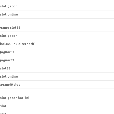
slot gacor
slot online
game slot88
slot gacor
koi365 link alternatif
jaguar33
jaguar33
slot88
slot online
agam99 slot
slot gacor hari ini
slot