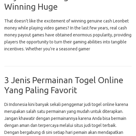
Winning Huge
That doesn’t like the excitement of winning genuine cash Leonbet
money while playing video games? In the last few years, real cash
money payout games have obtained enormous popularity, providing
players the opportunity to turn their gaming abilities into tangible
incentives. Whether you’re a seasoned gamer
3 Jenis Permainan Togel Online
Yang Paling Favorit
Di Indonesia kini banyak sekali penggemar judi togel online karena
merupakan salah satu permainan yang mudah untuk diterapkan.
Jangan khawatir dengan permainannya karena Anda bisa bermain
dengan aman dan terpercaya melalui situs judi togel terbaik.
Dengan bergabung di sini setiap hari pemain akan mendapatkan