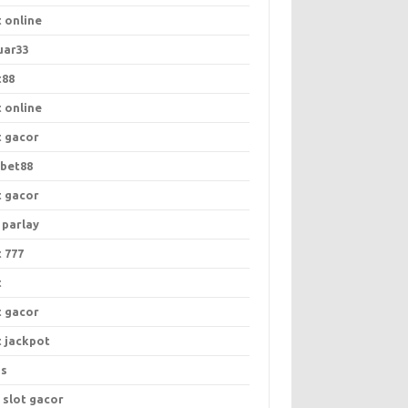
t online
uar33
t88
t online
t gacor
bet88
t gacor
 parlay
t 777
t
t gacor
t jackpot
us
k slot gacor