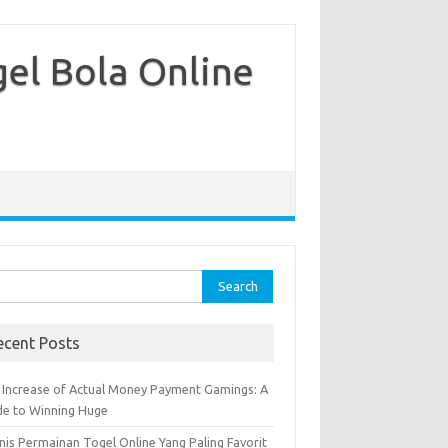
gel Bola Online
rch
ecent Posts
 Increase of Actual Money Payment Gamings: A
de to Winning Huge
nis Permainan Togel Online Yang Paling Favorit