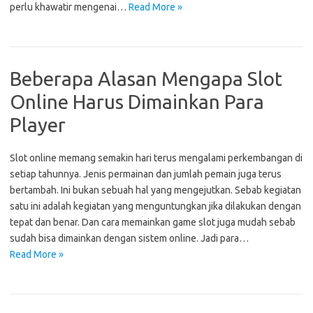
perlu khawatir mengenai…
Read More »
Beberapa Alasan Mengapa Slot
Online Harus Dimainkan Para
Player
Slot online memang semakin hari terus mengalami perkembangan di
setiap tahunnya. Jenis permainan dan jumlah pemain juga terus
bertambah. Ini bukan sebuah hal yang mengejutkan. Sebab kegiatan
satu ini adalah kegiatan yang menguntungkan jika dilakukan dengan
tepat dan benar. Dan cara memainkan game slot juga mudah sebab
sudah bisa dimainkan dengan sistem online. Jadi para…
Read More »