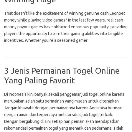
That doesn’t like the excitement of winning genuine cash Leonbet
money while playing video games? In the last few years, real cash
money payout games have obtained enormous popularity, providing
players the opportunity to turn their gaming abilities into tangible
incentives. Whether you’re a seasoned gamer
3 Jenis Permainan Togel Online
Yang Paling Favorit
Di Indonesia kini banyak sekali penggemar judi togel online karena
merupakan salah satu permainan yang mudah untuk diterapkan.
Jangan khawatir dengan permainannya karena Anda bisa bermain
dengan aman dan terpercaya melalui situs judi togel terbaik.
Dengan bergabung di sini setiap hari pemain akan mendapatkan
rekomendasi permainan togel yang menarik dan sederhana. Tidak