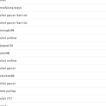
slot
mahjong ways
slot gacor hari ini
slot gacor hari ini
nongki99
slot online
jaguar33
slot88
slot online
slot gacor
sbobet88
slot gacor
mix parlay
slot 777