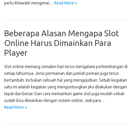
perlu khawatir mengenai…
Read More »
Beberapa Alasan Mengapa Slot
Online Harus Dimainkan Para
Player
Slot online memang semakin hari terus mengalami perkembangan di
setiap tahunnya. Jenis permainan dan jumlah pemain juga terus
bertambah. Ini bukan sebuah hal yang mengejutkan. Sebab kegiatan
satu ini adalah kegiatan yang menguntungkan jika dilakukan dengan
tepat dan benar. Dan cara memainkan game slot juga mudah sebab
sudah bisa dimainkan dengan sistem online. Jadi para…
Read More »