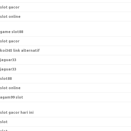
slot gacor
slot online
game slot88
slot gacor
koi365 link alternatif
jaguar33
jaguar33
slot88
slot online
agam99 slot
slot gacor hari ini
slot