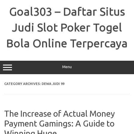
Skip
to
Goal303 – Daftar Situs
content
Judi Slot Poker Togel
Bola Online Terpercaya
Menu
CATEGORY ARCHIVES:
DEWA JUDI 99
The Increase of Actual Money
Payment Gamings: A Guide to
Winning Huge