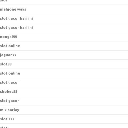
slot
mahjong ways
slot gacor hari ini
slot gacor hari ini
nongki99
slot online
jaguar33
slot88
slot online
slot gacor
sbobet88
slot gacor
mix parlay
slot 777