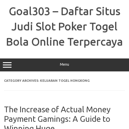
Skip
to
Goal303 – Daftar Situs
content
Judi Slot Poker Togel
Bola Online Terpercaya
Menu
CATEGORY ARCHIVES:
KELUARAN TOGEL HONGKONG
The Increase of Actual Money
Payment Gamings: A Guide to
Winning Huge