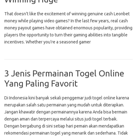
That doesn’t like the excitement of winning genuine cash Leonbet
money while playing video games? In the last few years, real cash
money payout games have obtained enormous popularity, providing
players the opportunity to turn their gaming abilities into tangible
incentives. Whether you’re a seasoned gamer
3 Jenis Permainan Togel Online
Yang Paling Favorit
Di Indonesia kini banyak sekali penggemar judi togel online karena
merupakan salah satu permainan yang mudah untuk diterapkan.
Jangan khawatir dengan permainannya karena Anda bisa bermain
dengan aman dan terpercaya melalui situs judi togel terbaik.
Dengan bergabung di sini setiap hari pemain akan mendapatkan
rekomendasi permainan togel yang menarik dan sederhana. Tidak