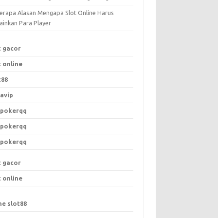
erapa Alasan Mengapa Slot Online Harus
ainkan Para Player
t gacor
t online
t88
avip
bpokerqq
bpokerqq
bpokerqq
t gacor
t online
e slot88