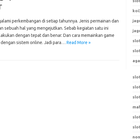
slo
r
koi
galami perkembangan di setiap tahunnya. Jenis permainan dan
jag
an sebuah hal yang mengejutkan. Sebab kegiatan satu ini
jag
ilakukan dengan tepat dan benar. Dan cara memainkan game
slo
 dengan sistem online. Jadi para…
Read More »
slo
aga
slo
slo
slo
mah
slo
slo
non