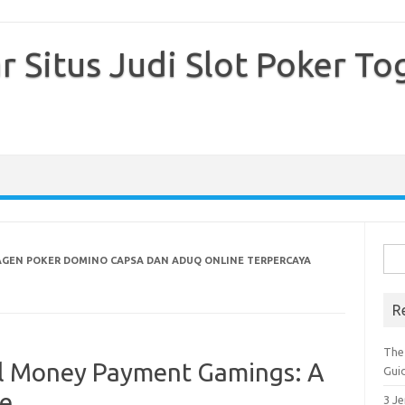
r Situs Judi Slot Poker To
Sea
AGEN POKER DOMINO CAPSA DAN ADUQ ONLINE TERPERCAYA
for:
R
The
al Money Payment Gamings: A
Gui
ge
3 Je