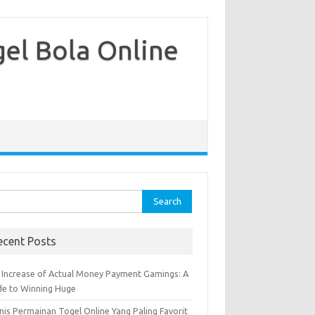
gel Bola Online
rch
ecent Posts
 Increase of Actual Money Payment Gamings: A
de to Winning Huge
nis Permainan Togel Online Yang Paling Favorit