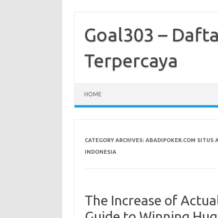
Skip
to
content
Goal303 – Dafta
Terpercaya
HOME
CATEGORY ARCHIVES:
ABADIPOKER.COM SITUS 
INDONESIA
The Increase of Actu
Guide to Winning Hu