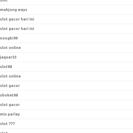
slot
mahjong ways
slot gacor hari ini
slot gacor hari ini
nongki99
slot online
jaguar33
slot88
slot online
slot gacor
sbobet88
slot gacor
mix parlay
slot 777