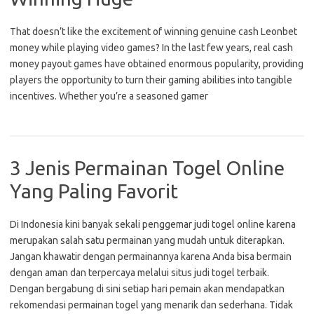
That doesn’t like the excitement of winning genuine cash Leonbet
money while playing video games? In the last few years, real cash
money payout games have obtained enormous popularity, providing
players the opportunity to turn their gaming abilities into tangible
incentives. Whether you’re a seasoned gamer
3 Jenis Permainan Togel Online
Yang Paling Favorit
Di Indonesia kini banyak sekali penggemar judi togel online karena
merupakan salah satu permainan yang mudah untuk diterapkan.
Jangan khawatir dengan permainannya karena Anda bisa bermain
dengan aman dan terpercaya melalui situs judi togel terbaik.
Dengan bergabung di sini setiap hari pemain akan mendapatkan
rekomendasi permainan togel yang menarik dan sederhana. Tidak