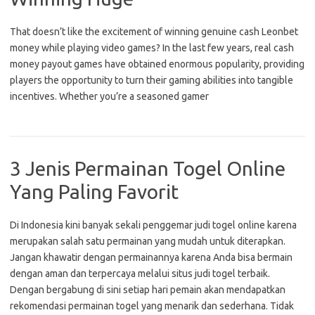
That doesn’t like the excitement of winning genuine cash Leonbet
money while playing video games? In the last few years, real cash
money payout games have obtained enormous popularity, providing
players the opportunity to turn their gaming abilities into tangible
incentives. Whether you’re a seasoned gamer
3 Jenis Permainan Togel Online
Yang Paling Favorit
Di Indonesia kini banyak sekali penggemar judi togel online karena
merupakan salah satu permainan yang mudah untuk diterapkan.
Jangan khawatir dengan permainannya karena Anda bisa bermain
dengan aman dan terpercaya melalui situs judi togel terbaik.
Dengan bergabung di sini setiap hari pemain akan mendapatkan
rekomendasi permainan togel yang menarik dan sederhana. Tidak