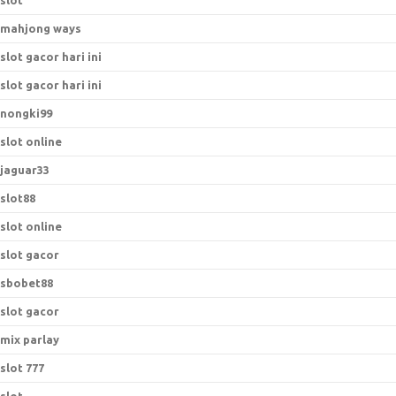
slot
mahjong ways
slot gacor hari ini
slot gacor hari ini
nongki99
slot online
jaguar33
slot88
slot online
slot gacor
sbobet88
slot gacor
mix parlay
slot 777