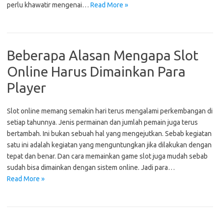
perlu khawatir mengenai…
Read More »
Beberapa Alasan Mengapa Slot
Online Harus Dimainkan Para
Player
Slot online memang semakin hari terus mengalami perkembangan di
setiap tahunnya. Jenis permainan dan jumlah pemain juga terus
bertambah. Ini bukan sebuah hal yang mengejutkan. Sebab kegiatan
satu ini adalah kegiatan yang menguntungkan jika dilakukan dengan
tepat dan benar. Dan cara memainkan game slot juga mudah sebab
sudah bisa dimainkan dengan sistem online. Jadi para…
Read More »