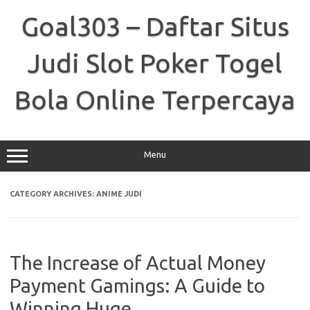
Skip
to
Goal303 – Daftar Situs
content
Judi Slot Poker Togel
Bola Online Terpercaya
Menu
CATEGORY ARCHIVES:
ANIME JUDI
The Increase of Actual Money
Payment Gamings: A Guide to
Winning Huge