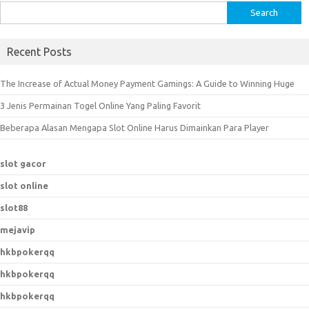
S
e
a
Recent Posts
r
c
The Increase of Actual Money Payment Gamings: A Guide to Winning Huge
h
3 Jenis Permainan Togel Online Yang Paling Favorit
f
o
Beberapa Alasan Mengapa Slot Online Harus Dimainkan Para Player
r
:
slot gacor
slot online
slot88
mejavip
hkbpokerqq
hkbpokerqq
hkbpokerqq