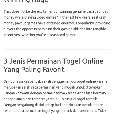
That doesn’t like the excitement of winning genuine cash Leonbet
money while playing video games? In the last few years, real cash
money payout games have obtained enormous popularity, providing
players the opportunity to turn their gaming abilities into tangible
incentives. Whether you’re a seasoned gamer
3 Jenis Permainan Togel Online
Yang Paling Favorit
Di Indonesia kini banyak sekali penggemar judi togel online karena
merupakan salah satu permainan yang mudah untuk diterapkan.
Jangan khawatir dengan permainannya karena Anda bisa bermain
dengan aman dan terpercaya melalui situs judi togel terbaik.
Dengan bergabung di sini setiap hari pemain akan mendapatkan
rekomendasi permainan togel yang menarik dan sederhana. Tidak