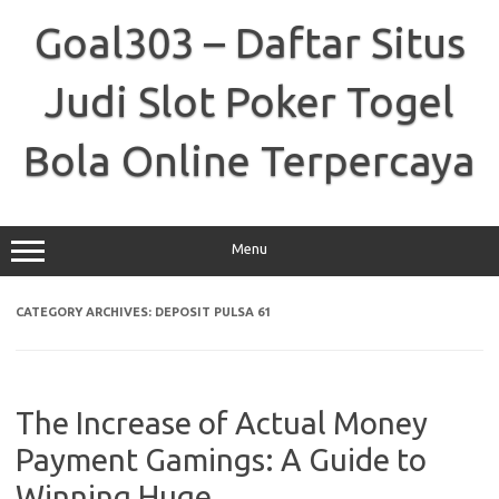
Skip
to
Goal303 – Daftar Situs
content
Judi Slot Poker Togel
Bola Online Terpercaya
Menu
CATEGORY ARCHIVES:
DEPOSIT PULSA 61
The Increase of Actual Money
Payment Gamings: A Guide to
Winning Huge