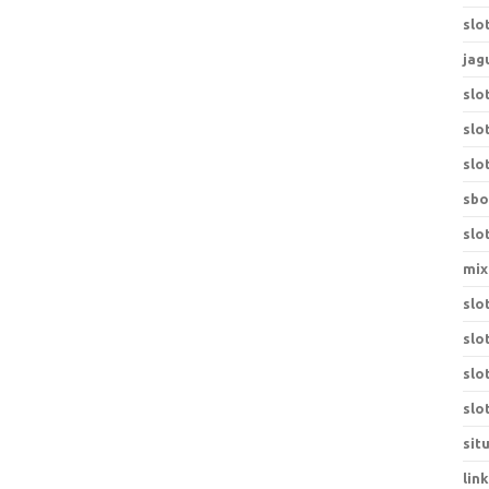
slo
jag
slo
slo
slo
sbo
slo
mix
slo
slo
slo
slo
sit
lin