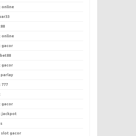
t online
uar33
t88
t online
t gacor
bet88
t gacor
 parlay
t 777
t
t gacor
t jackpot
us
k slot gacor