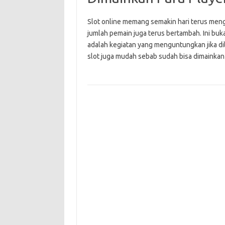
Slot online memang semakin hari terus men
jumlah pemain juga terus bertambah. Ini buk
adalah kegiatan yang menguntungkan jika d
slot juga mudah sebab sudah bisa dimainkan