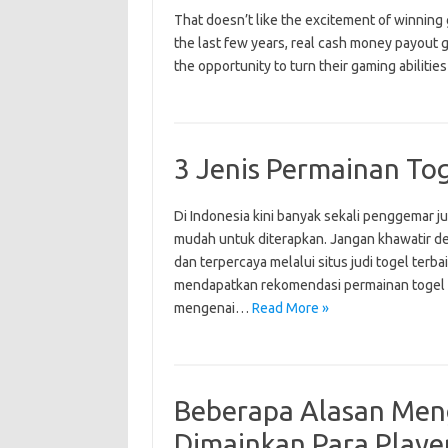
That doesn’t like the excitement of winnin
the last few years, real cash money payout 
the opportunity to turn their gaming abiliti
3 Jenis Permainan Tog
Di Indonesia kini banyak sekali penggemar j
mudah untuk diterapkan. Jangan khawatir 
dan terpercaya melalui situs judi togel terb
mendapatkan rekomendasi permainan togel y
mengenai…
Read More »
Beberapa Alasan Meng
Dimainkan Para Playe