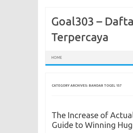
Skip
to
content
Goal303 – Dafta
Terpercaya
HOME
CATEGORY ARCHIVES:
BANDAR TOGEL 157
The Increase of Actu
Guide to Winning Hu