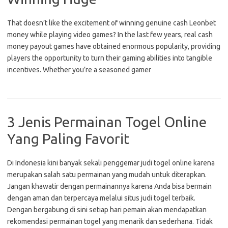
That doesn’t like the excitement of winning genuine cash Leonbet
money while playing video games? In the last few years, real cash
money payout games have obtained enormous popularity, providing
players the opportunity to turn their gaming abilities into tangible
incentives. Whether you’re a seasoned gamer
3 Jenis Permainan Togel Online
Yang Paling Favorit
Di Indonesia kini banyak sekali penggemar judi togel online karena
merupakan salah satu permainan yang mudah untuk diterapkan.
Jangan khawatir dengan permainannya karena Anda bisa bermain
dengan aman dan terpercaya melalui situs judi togel terbaik.
Dengan bergabung di sini setiap hari pemain akan mendapatkan
rekomendasi permainan togel yang menarik dan sederhana. Tidak