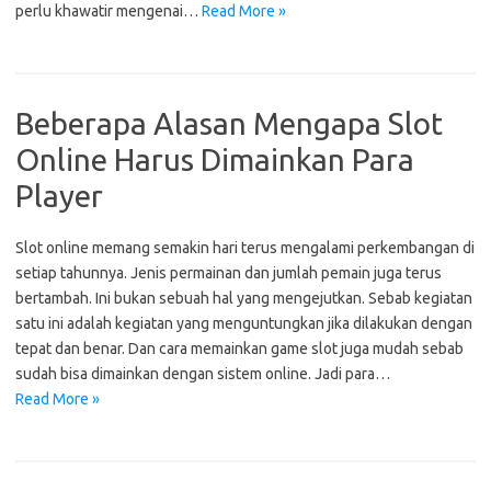
perlu khawatir mengenai…
Read More »
Beberapa Alasan Mengapa Slot
Online Harus Dimainkan Para
Player
Slot online memang semakin hari terus mengalami perkembangan di
setiap tahunnya. Jenis permainan dan jumlah pemain juga terus
bertambah. Ini bukan sebuah hal yang mengejutkan. Sebab kegiatan
satu ini adalah kegiatan yang menguntungkan jika dilakukan dengan
tepat dan benar. Dan cara memainkan game slot juga mudah sebab
sudah bisa dimainkan dengan sistem online. Jadi para…
Read More »