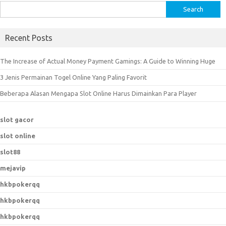
S
e
a
Recent Posts
r
c
The Increase of Actual Money Payment Gamings: A Guide to Winning Huge
h
3 Jenis Permainan Togel Online Yang Paling Favorit
f
o
Beberapa Alasan Mengapa Slot Online Harus Dimainkan Para Player
r
:
slot gacor
slot online
slot88
mejavip
hkbpokerqq
hkbpokerqq
hkbpokerqq