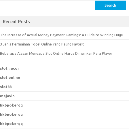
S
e
a
Recent Posts
r
c
The Increase of Actual Money Payment Gamings: A Guide to Winning Huge
h
3 Jenis Permainan Togel Online Yang Paling Favorit
f
o
Beberapa Alasan Mengapa Slot Online Harus Dimainkan Para Player
r
:
slot gacor
slot online
slot88
mejavip
hkbpokerqq
hkbpokerqq
hkbpokerqq