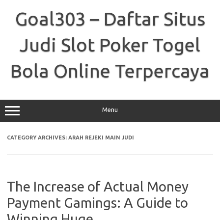
Skip
to
Goal303 – Daftar Situs
content
Judi Slot Poker Togel
Bola Online Terpercaya
Menu
CATEGORY ARCHIVES:
ARAH REJEKI MAIN JUDI
The Increase of Actual Money
Payment Gamings: A Guide to
Winning Huge