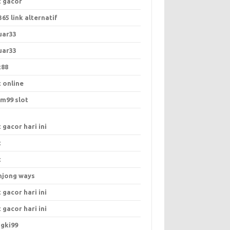
t gacor
365 link alternatif
uar33
uar33
t88
t online
m99 slot
t gacor hari ini
t
t
jong ways
t gacor hari ini
t gacor hari ini
gki99