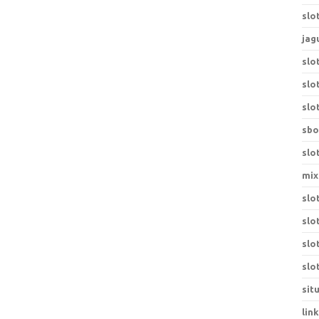
slo
jag
slo
slo
slo
sbo
slo
mix
slo
slo
slo
slo
sit
lin