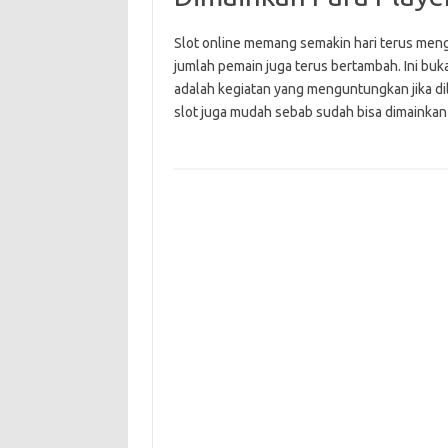
Slot online memang semakin hari terus men
jumlah pemain juga terus bertambah. Ini buk
adalah kegiatan yang menguntungkan jika d
slot juga mudah sebab sudah bisa dimainkan