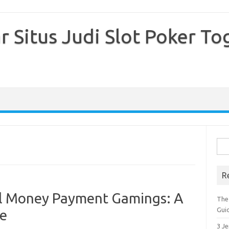
r Situs Judi Slot Poker To
Sea
for:
R
al Money Payment Gamings: A
The
Gui
ge
3 Je