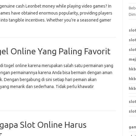
g genuine cash Leonbet money while playing video games? In
Beb
games have obtained enormous popularity, providing players
Dim
es into tangible incentives. Whether you’re a seasoned gamer
slo
slo
el Online Yang Paling Favorit
slo
mej
udi togel online karena merupakan salah satu permainan yang
hk
dengan permainannya karena Anda bisa bermain dengan aman
hk
aik. Dengan bergabung di sini setiap hari pemain akan
ang menarik dan sederhana. Tidak perlu khawatir
hk
slo
slo
apa Slot Online Harus
gam
r