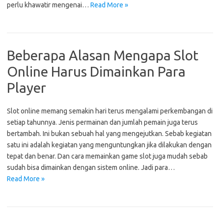
perlu khawatir mengenai…
Read More »
Beberapa Alasan Mengapa Slot
Online Harus Dimainkan Para
Player
Slot online memang semakin hari terus mengalami perkembangan di
setiap tahunnya. Jenis permainan dan jumlah pemain juga terus
bertambah. Ini bukan sebuah hal yang mengejutkan. Sebab kegiatan
satu ini adalah kegiatan yang menguntungkan jika dilakukan dengan
tepat dan benar. Dan cara memainkan game slot juga mudah sebab
sudah bisa dimainkan dengan sistem online. Jadi para…
Read More »