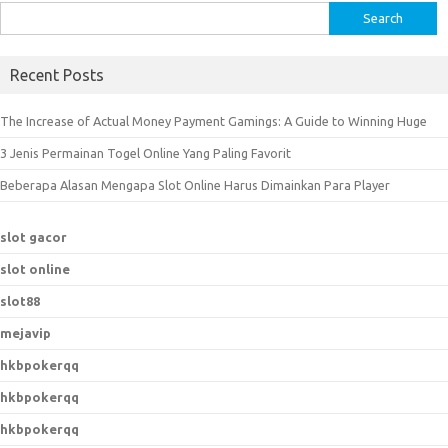
S
e
a
Recent Posts
r
c
The Increase of Actual Money Payment Gamings: A Guide to Winning Huge
h
3 Jenis Permainan Togel Online Yang Paling Favorit
f
o
Beberapa Alasan Mengapa Slot Online Harus Dimainkan Para Player
r
:
slot gacor
slot online
slot88
mejavip
hkbpokerqq
hkbpokerqq
hkbpokerqq