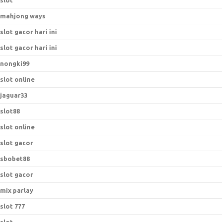
slot
mahjong ways
slot gacor hari ini
slot gacor hari ini
nongki99
slot online
jaguar33
slot88
slot online
slot gacor
sbobet88
slot gacor
mix parlay
slot 777