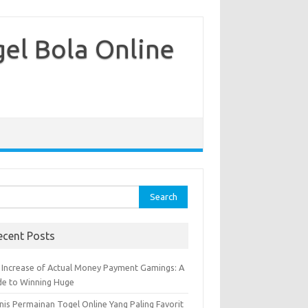
gel Bola Online
rch
ecent Posts
 Increase of Actual Money Payment Gamings: A
de to Winning Huge
nis Permainan Togel Online Yang Paling Favorit