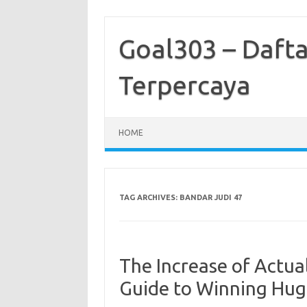
Skip
to
content
Goal303 – Dafta
Terpercaya
HOME
TAG ARCHIVES:
BANDAR JUDI 47
The Increase of Actu
Guide to Winning Hu