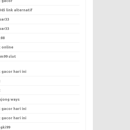
t gacor
365 link alternatif
uar33
uar33
t88
t online
m99 slot
t gacor hari ini
t
t
jong ways
t gacor hari ini
t gacor hari ini
gki99