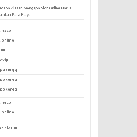
erapa Alasan Mengapa Slot Online Harus
ainkan Para Player
t gacor
t online
t88
avip
bpokerqq
bpokerqq
bpokerqq
t gacor
t online
e slot88