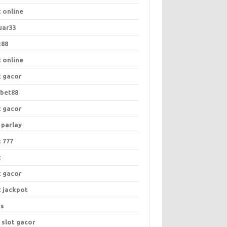
t online
uar33
t88
t online
t gacor
bet88
t gacor
 parlay
t 777
t
t gacor
t jackpot
us
k slot gacor