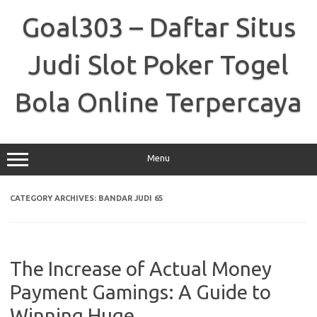
Skip
to
Goal303 – Daftar Situs
content
Judi Slot Poker Togel
Bola Online Terpercaya
Menu
CATEGORY ARCHIVES:
BANDAR JUDI 65
The Increase of Actual Money
Payment Gamings: A Guide to
Winning Huge