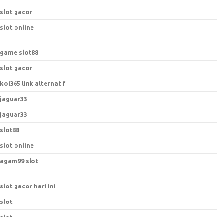
slot gacor
slot online
game slot88
slot gacor
koi365 link alternatif
jaguar33
jaguar33
slot88
slot online
agam99 slot
slot gacor hari ini
slot