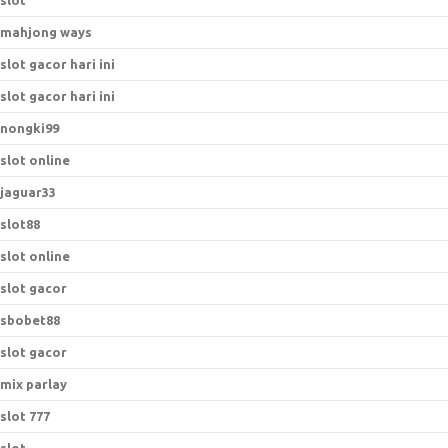
slot
mahjong ways
slot gacor hari ini
slot gacor hari ini
nongki99
slot online
jaguar33
slot88
slot online
slot gacor
sbobet88
slot gacor
mix parlay
slot 777