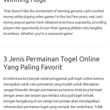
That doesn’t like the excitement of winning genuine cash Leonbet
money while playing video games? In the last few years, real cash
money payout games have obtained enormous popularity, providing
players the opportunity to turn their gaming abilities into tangible
incentives. Whether you’re a seasoned gamer
3 Jenis Permainan Togel Online
Yang Paling Favorit
Di Indonesia kini banyak sekali penggemar judi togel online karena
merupakan salah satu permainan yang mudah untuk diterapkan.
Jangan khawatir dengan permainannya karena Anda bisa bermain
dengan aman dan terpercaya melalui situs judi togel terbaik.
Dengan bergabung di sini setiap hari pemain akan mendapatkan
rekomendasi permainan togel yang menarik dan sederhana. Tidak