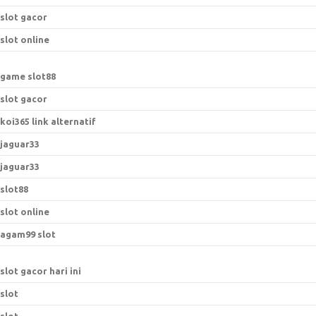
slot gacor
slot online
game slot88
slot gacor
koi365 link alternatif
jaguar33
jaguar33
slot88
slot online
agam99 slot
slot gacor hari ini
slot