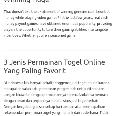
That doesn’t like the excitement of winning genuine cash Leonbet
money while playing video games? In the last few years, real cash
money payout games have obtained enormous popularity, providing
players the opportunity to turn their gaming abilities into tangible
incentives. Whether you’re a seasoned gamer
3 Jenis Permainan Togel Online
Yang Paling Favorit
Di Indonesia kini banyak sekali penggemar judi togel online karena
merupakan salah satu permainan yang mudah untuk diterapkan.
Jangan khawatir dengan permainannya karena Anda bisa bermain
dengan aman dan terpercaya melalui situs judi togel terbaik.
Dengan bergabung di sini setiap hari pemain akan mendapatkan
rekomendasi permainan togel yang menarik dan sederhana. Tidak