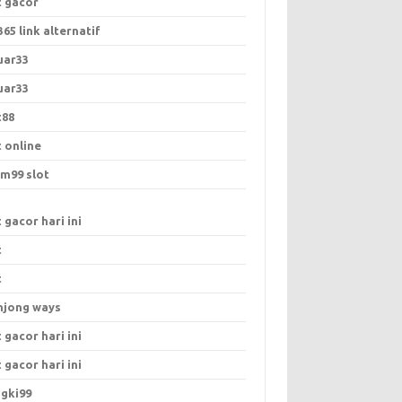
t gacor
365 link alternatif
uar33
uar33
t88
t online
m99 slot
t gacor hari ini
t
t
jong ways
t gacor hari ini
t gacor hari ini
gki99