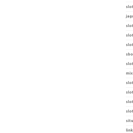
slo
jag
slo
slo
slo
sbo
slo
mix
slo
slo
slo
slo
sit
lin