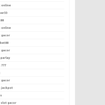
t online
uar33
t88
t online
t gacor
bet88
t gacor
 parlay
t 777
t
t gacor
t jackpot
us
k slot gacor