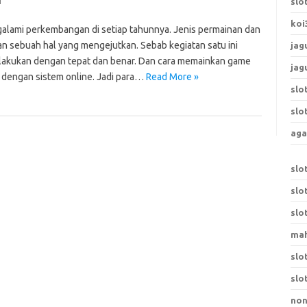
slo
koi
galami perkembangan di setiap tahunnya. Jenis permainan dan
an sebuah hal yang mengejutkan. Sebab kegiatan satu ini
jag
ilakukan dengan tepat dan benar. Dan cara memainkan game
jag
 dengan sistem online. Jadi para…
Read More »
slo
slo
aga
slo
slo
slo
mah
slo
slo
non