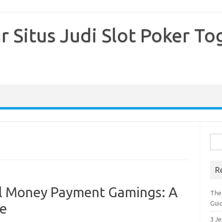
r Situs Judi Slot Poker To
Sea
for:
R
al Money Payment Gamings: A
The
Gui
ge
3 Je