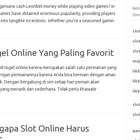
g genuine cash Leonbet money while playing video games? In
Beb
games have obtained enormous popularity, providing players
Dim
es into tangible incentives. Whether you’re a seasoned gamer
slo
slo
el Online Yang Paling Favorit
slo
mej
udi togel online karena merupakan salah satu permainan yang
hk
dengan permainannya karena Anda bisa bermain dengan aman
hk
aik. Dengan bergabung di sini setiap hari pemain akan
ang menarik dan sederhana. Tidak perlu khawatir
hk
slo
slo
apa Slot Online Harus
gam
r