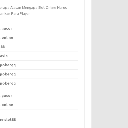
erapa Alasan Mengapa Slot Online Harus
ainkan Para Player
t gacor
t online
t88
avip
bpokerqq
bpokerqq
bpokerqq
t gacor
t online
e slot88