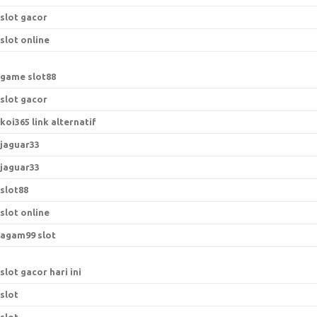
slot gacor
slot online
game slot88
slot gacor
koi365 link alternatif
jaguar33
jaguar33
slot88
slot online
agam99 slot
slot gacor hari ini
slot