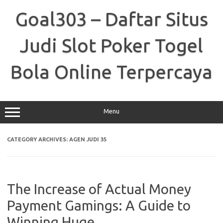
Skip
to
Goal303 – Daftar Situs
content
Judi Slot Poker Togel
Bola Online Terpercaya
Menu
CATEGORY ARCHIVES:
AGEN JUDI 35
The Increase of Actual Money
Payment Gamings: A Guide to
Winning Huge