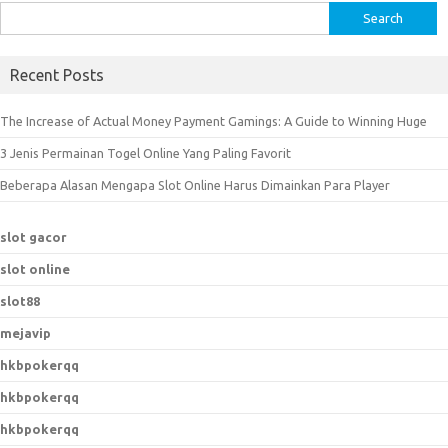
S
e
a
Recent Posts
r
c
The Increase of Actual Money Payment Gamings: A Guide to Winning Huge
h
3 Jenis Permainan Togel Online Yang Paling Favorit
f
o
Beberapa Alasan Mengapa Slot Online Harus Dimainkan Para Player
r
:
slot gacor
slot online
slot88
mejavip
hkbpokerqq
hkbpokerqq
hkbpokerqq