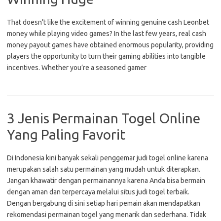
That doesn’t like the excitement of winning genuine cash Leonbet
money while playing video games? In the last few years, real cash
money payout games have obtained enormous popularity, providing
players the opportunity to turn their gaming abilities into tangible
incentives. Whether you’re a seasoned gamer
3 Jenis Permainan Togel Online
Yang Paling Favorit
Di Indonesia kini banyak sekali penggemar judi togel online karena
merupakan salah satu permainan yang mudah untuk diterapkan.
Jangan khawatir dengan permainannya karena Anda bisa bermain
dengan aman dan terpercaya melalui situs judi togel terbaik.
Dengan bergabung di sini setiap hari pemain akan mendapatkan
rekomendasi permainan togel yang menarik dan sederhana. Tidak