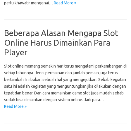
perlu khawatir mengenai…
Read More »
Beberapa Alasan Mengapa Slot
Online Harus Dimainkan Para
Player
Slot online memang semakin hari terus mengalami perkembangan di
setiap tahunnya. Jenis permainan dan jumlah pemain juga terus
bertambah. Ini bukan sebuah hal yang mengejutkan. Sebab kegiatan
satu ini adalah kegiatan yang menguntungkan jika dilakukan dengan
tepat dan benar. Dan cara memainkan game slot juga mudah sebab
sudah bisa dimainkan dengan sistem online. Jadi para…
Read More »