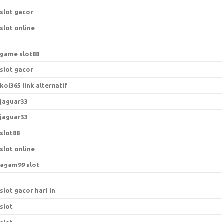
slot gacor
slot online
game slot88
slot gacor
koi365 link alternatif
jaguar33
jaguar33
slot88
slot online
agam99 slot
slot gacor hari ini
slot