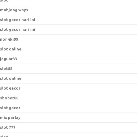
slot
mahjong ways
slot gacor hari ini
slot gacor hari ini
nongki99
slot online
jaguar33
slot88
slot online
slot gacor
sbobet88
slot gacor
mix parlay
slot 777