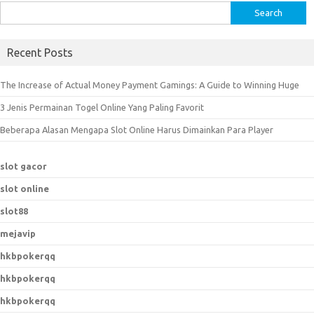
S
e
a
Recent Posts
r
c
The Increase of Actual Money Payment Gamings: A Guide to Winning Huge
h
3 Jenis Permainan Togel Online Yang Paling Favorit
f
o
Beberapa Alasan Mengapa Slot Online Harus Dimainkan Para Player
r
:
slot gacor
slot online
slot88
mejavip
hkbpokerqq
hkbpokerqq
hkbpokerqq