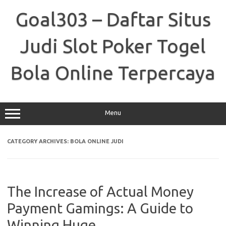
Skip
to
Goal303 – Daftar Situs
content
Judi Slot Poker Togel
Bola Online Terpercaya
Menu
CATEGORY ARCHIVES:
BOLA ONLINE JUDI
The Increase of Actual Money
Payment Gamings: A Guide to
Winning Huge