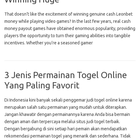
That doesn’t like the excitement of winning genuine cash Leonbet
money while playing video games? In the last few years, real cash
money payout games have obtained enormous popularity, providing
players the opportunity to turn their gaming abilities into tangible
incentives. Whether you’re a seasoned gamer
3 Jenis Permainan Togel Online
Yang Paling Favorit
Di Indonesia kini banyak sekali penggemar judi togel online karena
merupakan salah satu permainan yang mudah untuk diterapkan.
Jangan khawatir dengan permainannya karena Anda bisa bermain
dengan aman dan terpercaya melalui situs judi togel terbaik.
Dengan bergabung di sini setiap hari pemain akan mendapatkan
rekomendasi permainan togel yang menarik dan sederhana. Tidak