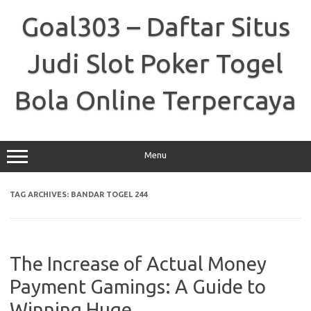
Skip
to
Goal303 – Daftar Situs
content
Judi Slot Poker Togel
Bola Online Terpercaya
Menu
TAG ARCHIVES:
BANDAR TOGEL 244
The Increase of Actual Money
Payment Gamings: A Guide to
Winning Huge