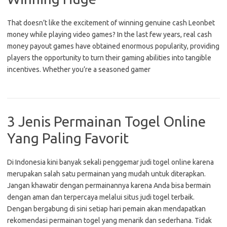
That doesn’t like the excitement of winning genuine cash Leonbet
money while playing video games? In the last few years, real cash
money payout games have obtained enormous popularity, providing
players the opportunity to turn their gaming abilities into tangible
incentives. Whether you’re a seasoned gamer
3 Jenis Permainan Togel Online
Yang Paling Favorit
Di Indonesia kini banyak sekali penggemar judi togel online karena
merupakan salah satu permainan yang mudah untuk diterapkan.
Jangan khawatir dengan permainannya karena Anda bisa bermain
dengan aman dan terpercaya melalui situs judi togel terbaik.
Dengan bergabung di sini setiap hari pemain akan mendapatkan
rekomendasi permainan togel yang menarik dan sederhana. Tidak