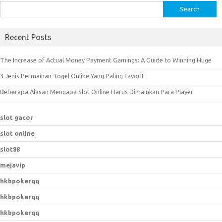
S
e
a
Recent Posts
r
c
The Increase of Actual Money Payment Gamings: A Guide to Winning Huge
h
3 Jenis Permainan Togel Online Yang Paling Favorit
f
o
Beberapa Alasan Mengapa Slot Online Harus Dimainkan Para Player
r
:
slot gacor
slot online
slot88
mejavip
hkbpokerqq
hkbpokerqq
hkbpokerqq