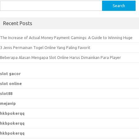
S
e
a
Recent Posts
r
c
The Increase of Actual Money Payment Gamings: A Guide to Winning Huge
h
3 Jenis Permainan Togel Online Yang Paling Favorit
f
o
Beberapa Alasan Mengapa Slot Online Harus Dimainkan Para Player
r
:
slot gacor
slot online
slot88
mejavip
hkbpokerqq
hkbpokerqq
hkbpokerqq