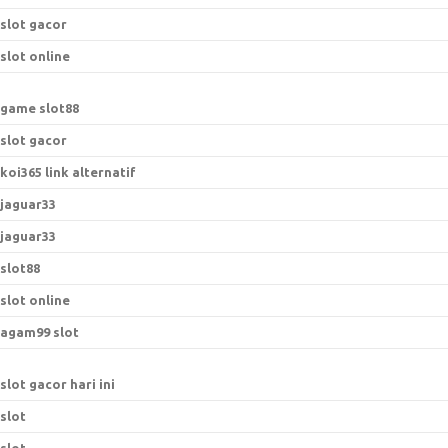
slot gacor
slot online
game slot88
slot gacor
koi365 link alternatif
jaguar33
jaguar33
slot88
slot online
agam99 slot
slot gacor hari ini
slot