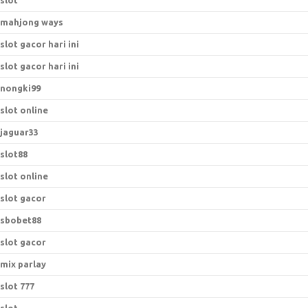
slot
mahjong ways
slot gacor hari ini
slot gacor hari ini
nongki99
slot online
jaguar33
slot88
slot online
slot gacor
sbobet88
slot gacor
mix parlay
slot 777