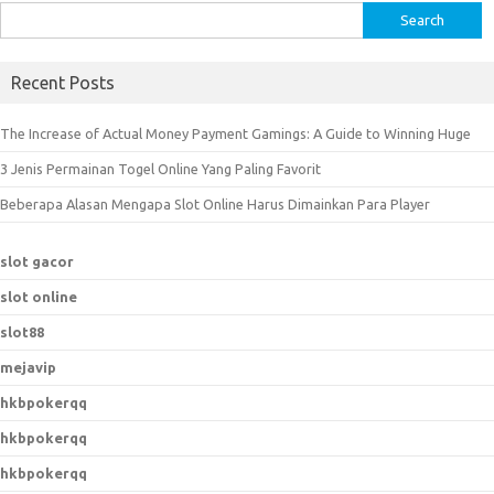
S
e
a
Recent Posts
r
c
The Increase of Actual Money Payment Gamings: A Guide to Winning Huge
h
3 Jenis Permainan Togel Online Yang Paling Favorit
f
o
Beberapa Alasan Mengapa Slot Online Harus Dimainkan Para Player
r
:
slot gacor
slot online
slot88
mejavip
hkbpokerqq
hkbpokerqq
hkbpokerqq