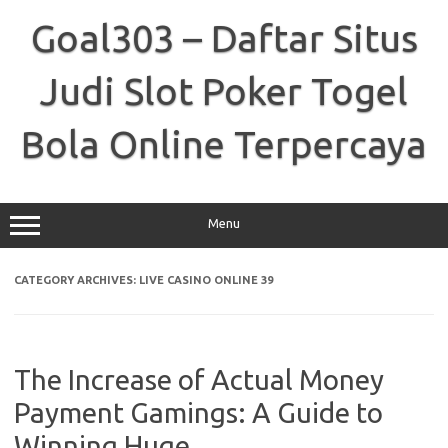
Skip
to
Goal303 – Daftar Situs
content
Judi Slot Poker Togel
Bola Online Terpercaya
Menu
CATEGORY ARCHIVES:
LIVE CASINO ONLINE 39
The Increase of Actual Money
Payment Gamings: A Guide to
Winning Huge