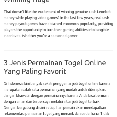
That doesn’t like the excitement of winning genuine cash Leonbet
money while playing video games? In the last few years, real cash
money payout games have obtained enormous popularity, providing
players the opportunity to turn their gaming abilities into tangible
incentives. Whether you’re a seasoned gamer
3 Jenis Permainan Togel Online
Yang Paling Favorit
Di Indonesia kini banyak sekali penggemar judi togel online karena
merupakan salah satu permainan yang mudah untuk diterapkan.
Jangan khawatir dengan permainannya karena Anda bisa bermain
dengan aman dan terpercaya melalui situs judi togel terbaik.
Dengan bergabung di sini setiap hari pemain akan mendapatkan
rekomendasi permainan togel yang menarik dan sederhana. Tidak