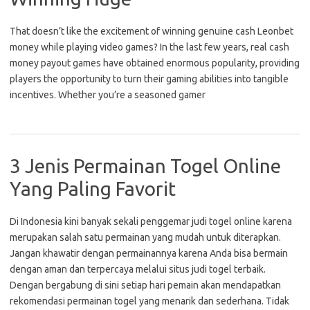
That doesn’t like the excitement of winning genuine cash Leonbet
money while playing video games? In the last few years, real cash
money payout games have obtained enormous popularity, providing
players the opportunity to turn their gaming abilities into tangible
incentives. Whether you’re a seasoned gamer
3 Jenis Permainan Togel Online
Yang Paling Favorit
Di Indonesia kini banyak sekali penggemar judi togel online karena
merupakan salah satu permainan yang mudah untuk diterapkan.
Jangan khawatir dengan permainannya karena Anda bisa bermain
dengan aman dan terpercaya melalui situs judi togel terbaik.
Dengan bergabung di sini setiap hari pemain akan mendapatkan
rekomendasi permainan togel yang menarik dan sederhana. Tidak