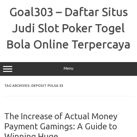
Skip
to
Goal303 – Daftar Situs
content
Judi Slot Poker Togel
Bola Online Terpercaya
Menu
TAG ARCHIVES:
DEPOSIT PULSA 33
The Increase of Actual Money
Payment Gamings: A Guide to
Winning Huge