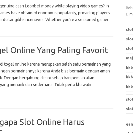
g genuine cash Leonbet money while playing video games? In
Beb
games have obtained enormous popularity, providing players
Dim
es into tangible incentives. Whether you’re a seasoned gamer
slo
slo
el Online Yang Paling Favorit
slo
mej
udi togel online karena merupakan salah satu permainan yang
hk
dengan permainannya karena Anda bisa bermain dengan aman
hk
aik. Dengan bergabung di sini setiap hari pemain akan
ang menarik dan sederhana. Tidak perlu khawatir
hk
slo
slo
apa Slot Online Harus
gam
r