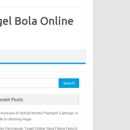
gel Bola Online
rch
ecent Posts
 Increase of Actual Money Payment Gamings: A
de to Winning Huge
nis Permainan Togel Online Yang Paling Favorit