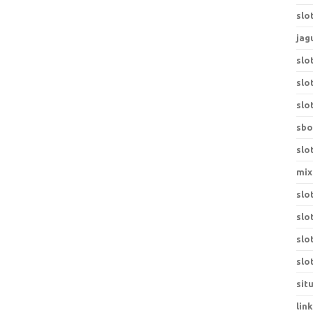
slo
jag
slo
slo
slo
sbo
slo
mix
slo
slo
slo
slo
sit
lin