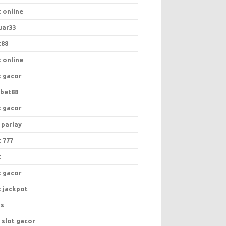
t online
uar33
t88
t online
t gacor
bet88
t gacor
 parlay
t 777
t
t gacor
t jackpot
us
k slot gacor