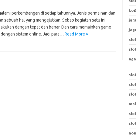
slo
koi
galami perkembangan di setiap tahunnya. Jenis permainan dan
an sebuah hal yang mengejutkan. Sebab kegiatan satu ini
jag
ilakukan dengan tepat dan benar. Dan cara memainkan game
jag
 dengan sistem online. Jadi para…
Read More »
slo
slo
aga
slo
slo
slo
mah
slo
slo
non