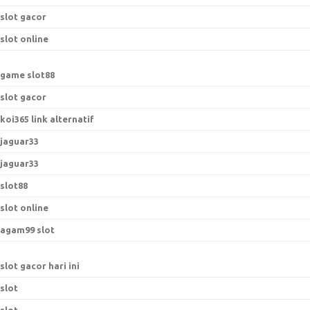
slot gacor
slot online
game slot88
slot gacor
koi365 link alternatif
jaguar33
jaguar33
slot88
slot online
agam99 slot
slot gacor hari ini
slot