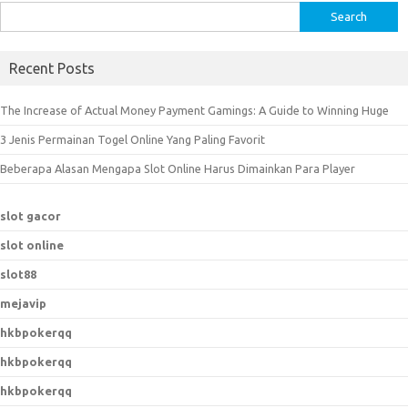
S
e
a
Recent Posts
r
c
The Increase of Actual Money Payment Gamings: A Guide to Winning Huge
h
3 Jenis Permainan Togel Online Yang Paling Favorit
f
o
Beberapa Alasan Mengapa Slot Online Harus Dimainkan Para Player
r
:
slot gacor
slot online
slot88
mejavip
hkbpokerqq
hkbpokerqq
hkbpokerqq