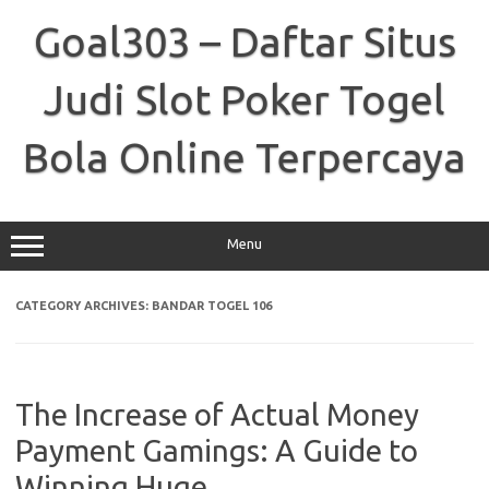
Skip
to
Goal303 – Daftar Situs
content
Judi Slot Poker Togel
Bola Online Terpercaya
Menu
CATEGORY ARCHIVES:
BANDAR TOGEL 106
The Increase of Actual Money
Payment Gamings: A Guide to
Winning Huge