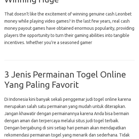
That doesn’t like the excitement of winning genuine cash Leonbet
money while playing video games? In the last few years, real cash
money payout games have obtained enormous popularity, providing
players the opportunity to turn their gaming abilities into tangible
incentives. Whether you’re a seasoned gamer
3 Jenis Permainan Togel Online
Yang Paling Favorit
Di Indonesia kini banyak sekali penggemar judi togel online karena
merupakan salah satu permainan yang mudah untuk diterapkan.
Jangan khawatir dengan permainannya karena Anda bisa bermain
dengan aman dan terpercaya melalui situs judi togel terbaik.
Dengan bergabung di sini setiap hari pemain akan mendapatkan
rekomendasi permainan togel yang menarik dan sederhana. Tidak