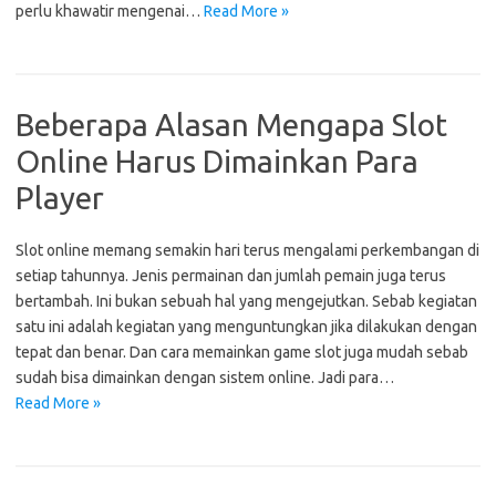
perlu khawatir mengenai…
Read More »
Beberapa Alasan Mengapa Slot
Online Harus Dimainkan Para
Player
Slot online memang semakin hari terus mengalami perkembangan di
setiap tahunnya. Jenis permainan dan jumlah pemain juga terus
bertambah. Ini bukan sebuah hal yang mengejutkan. Sebab kegiatan
satu ini adalah kegiatan yang menguntungkan jika dilakukan dengan
tepat dan benar. Dan cara memainkan game slot juga mudah sebab
sudah bisa dimainkan dengan sistem online. Jadi para…
Read More »