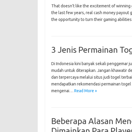
That doesn’t like the excitement of winnin
the last few years, real cash money payout 
the opportunity to turn their gaming abiliti
3 Jenis Permainan Tog
Di Indonesia kini banyak sekali penggemar j
mudah untuk diterapkan. Jangan khawatir 
dan terpercaya melalui situs judi togel terb
mendapatkan rekomendasi permainan togel y
mengenai…
Read More »
Beberapa Alasan Meng
Dimainkan Para Playe