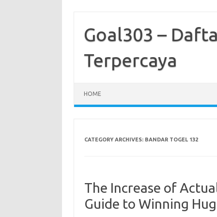
Skip
to
content
Goal303 – Dafta
Terpercaya
HOME
CATEGORY ARCHIVES:
BANDAR TOGEL 132
The Increase of Actu
Guide to Winning Hu