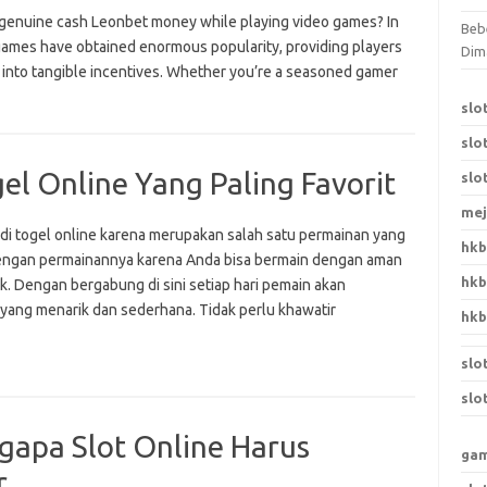
g genuine cash Leonbet money while playing video games? In
Beb
games have obtained enormous popularity, providing players
Dim
es into tangible incentives. Whether you’re a seasoned gamer
slo
slo
el Online Yang Paling Favorit
slo
mej
udi togel online karena merupakan salah satu permainan yang
hk
dengan permainannya karena Anda bisa bermain dengan aman
hk
aik. Dengan bergabung di sini setiap hari pemain akan
ang menarik dan sederhana. Tidak perlu khawatir
hk
slo
slo
apa Slot Online Harus
gam
r