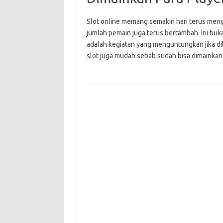
Slot online memang semakin hari terus men
jumlah pemain juga terus bertambah. Ini buk
adalah kegiatan yang menguntungkan jika d
slot juga mudah sebab sudah bisa dimainkan