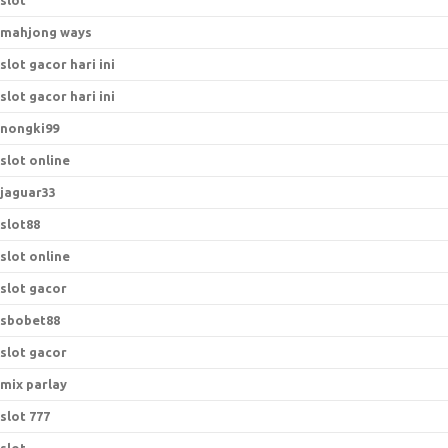
slot
mahjong ways
slot gacor hari ini
slot gacor hari ini
nongki99
slot online
jaguar33
slot88
slot online
slot gacor
sbobet88
slot gacor
mix parlay
slot 777