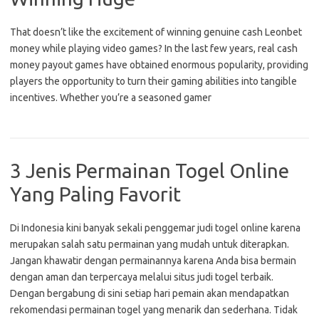
That doesn’t like the excitement of winning genuine cash Leonbet
money while playing video games? In the last few years, real cash
money payout games have obtained enormous popularity, providing
players the opportunity to turn their gaming abilities into tangible
incentives. Whether you’re a seasoned gamer
3 Jenis Permainan Togel Online
Yang Paling Favorit
Di Indonesia kini banyak sekali penggemar judi togel online karena
merupakan salah satu permainan yang mudah untuk diterapkan.
Jangan khawatir dengan permainannya karena Anda bisa bermain
dengan aman dan terpercaya melalui situs judi togel terbaik.
Dengan bergabung di sini setiap hari pemain akan mendapatkan
rekomendasi permainan togel yang menarik dan sederhana. Tidak