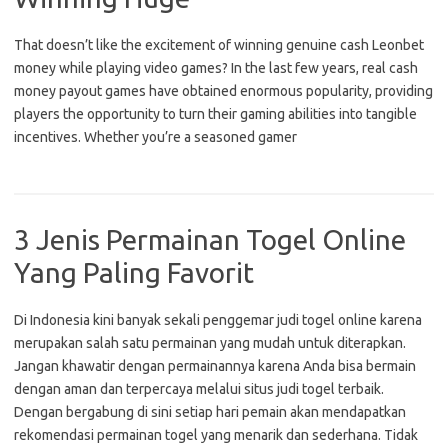
That doesn’t like the excitement of winning genuine cash Leonbet
money while playing video games? In the last few years, real cash
money payout games have obtained enormous popularity, providing
players the opportunity to turn their gaming abilities into tangible
incentives. Whether you’re a seasoned gamer
3 Jenis Permainan Togel Online
Yang Paling Favorit
Di Indonesia kini banyak sekali penggemar judi togel online karena
merupakan salah satu permainan yang mudah untuk diterapkan.
Jangan khawatir dengan permainannya karena Anda bisa bermain
dengan aman dan terpercaya melalui situs judi togel terbaik.
Dengan bergabung di sini setiap hari pemain akan mendapatkan
rekomendasi permainan togel yang menarik dan sederhana. Tidak