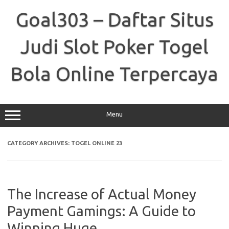
Skip
to
Goal303 – Daftar Situs
content
Judi Slot Poker Togel
Bola Online Terpercaya
Menu
CATEGORY ARCHIVES:
TOGEL ONLINE 23
The Increase of Actual Money
Payment Gamings: A Guide to
Winning Huge