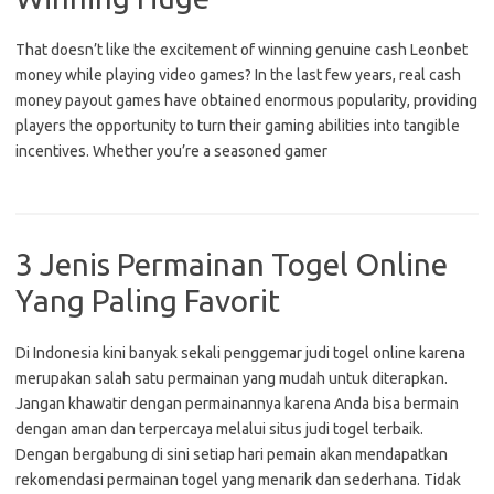
That doesn’t like the excitement of winning genuine cash Leonbet
money while playing video games? In the last few years, real cash
money payout games have obtained enormous popularity, providing
players the opportunity to turn their gaming abilities into tangible
incentives. Whether you’re a seasoned gamer
3 Jenis Permainan Togel Online
Yang Paling Favorit
Di Indonesia kini banyak sekali penggemar judi togel online karena
merupakan salah satu permainan yang mudah untuk diterapkan.
Jangan khawatir dengan permainannya karena Anda bisa bermain
dengan aman dan terpercaya melalui situs judi togel terbaik.
Dengan bergabung di sini setiap hari pemain akan mendapatkan
rekomendasi permainan togel yang menarik dan sederhana. Tidak