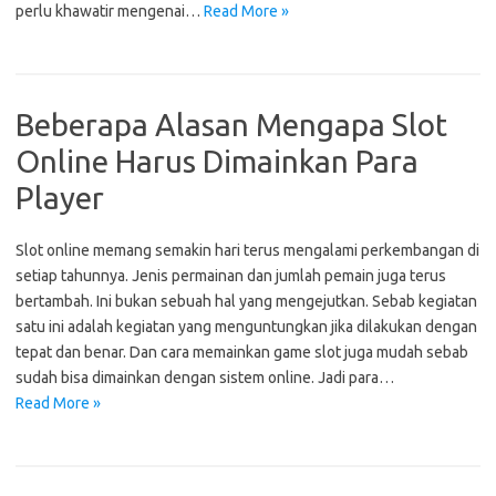
perlu khawatir mengenai…
Read More »
Beberapa Alasan Mengapa Slot
Online Harus Dimainkan Para
Player
Slot online memang semakin hari terus mengalami perkembangan di
setiap tahunnya. Jenis permainan dan jumlah pemain juga terus
bertambah. Ini bukan sebuah hal yang mengejutkan. Sebab kegiatan
satu ini adalah kegiatan yang menguntungkan jika dilakukan dengan
tepat dan benar. Dan cara memainkan game slot juga mudah sebab
sudah bisa dimainkan dengan sistem online. Jadi para…
Read More »