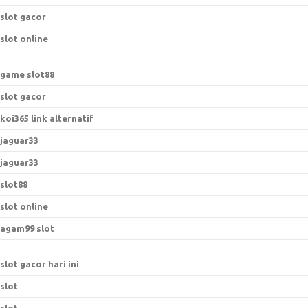
slot gacor
slot online
game slot88
slot gacor
koi365 link alternatif
jaguar33
jaguar33
slot88
slot online
agam99 slot
slot gacor hari ini
slot