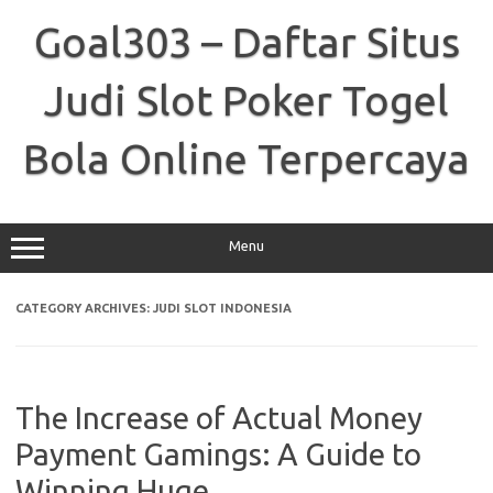
Skip
to
Goal303 – Daftar Situs
content
Judi Slot Poker Togel
Bola Online Terpercaya
Menu
CATEGORY ARCHIVES:
JUDI SLOT INDONESIA
The Increase of Actual Money
Payment Gamings: A Guide to
Winning Huge